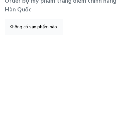
Order bộ mỹ phẩm trang điểm chính hãng
Hàn Quốc
Không có sản phẩm nào
Mỹ phẩm trang điểm Hàn Quốc đã và đang được rất nhiều 
khách hàng ưa chuộng. 
1. Kem lót trang điểm Hàn Quốc 