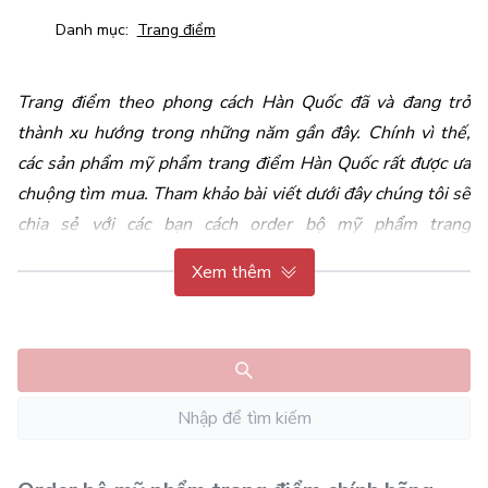
Danh mục:
Trang điểm
Trang điểm theo phong cách Hàn Quốc đã và đang trở 
thành xu hướng trong những năm gần đây. Chính vì thế, 
các sản phẩm mỹ phẩm trang điểm Hàn Quốc rất được ưa 
chuộng tìm mua. Tham khảo bài viết dưới đây chúng tôi sẽ 
chia sẻ với các bạn cách order 
bộ mỹ phẩm trang 
điểm
 chính hãng Hàn Quốc như thế nào nhé!
Xem thêm
Bộ mỹ phẩm trang điểm Hàn Quốc
 được hiểu một cách 
đơn giản nhất đó là các loại mỹ phẩm phục vụ mục đích 
trang điểm có xuất xứ từ Hàn Quốc. Một bộ trang điểm sẽ 
bao gồm những sản phẩm sau đây: 