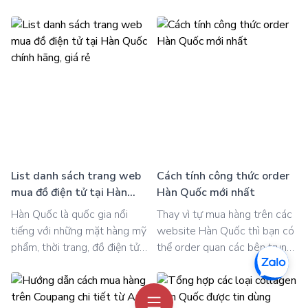
của bạn được vận chuyển
điện Hàn Quốc. Mỗi quốc gia
nhanh chóng từ đó giúp tiết
sẽ có một mã bưu điện khác
kiệm thời gian và chi phí hiệu
nhau để thuận tiện hơn trong
quả. Theo dõi bài viết dưới
việc giao dịch, trao đổi hàng
đây để có thêm những thông
hóa.
tin hữu ích về hình thức vận
chuyển này nhé!
List danh sách trang web
Cách tính công thức order
mua đồ điện tử tại Hàn
Hàn Quốc mới nhất
Quốc chính hãng, giá rẻ
Hàn Quốc là quốc gia nổi
Thay vì tự mua hàng trên các
tiếng với những mặt hàng mỹ
website Hàn Quốc thì bạn có
phẩm, thời trang, đồ điện tử…
thể order quan các bên trung
Trong đó, đồ điện tử Hàn
gian để tiết kiệm thời gian
Quốc được người dùng đánh
cũng như chi phí. Dưới đây là
giá cao bởi thiết kế hiện đại,
công thức order Hàn Quốc