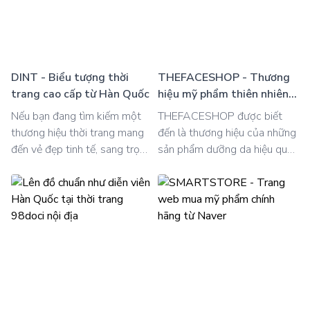
Order Hàn Quốc.
DINT - Biểu tượng thời
THEFACESHOP - Thương
trang cao cấp từ Hàn Quốc
hiệu mỹ phẩm thiên nhiên
hàng đầu Hàn Quốc
Nếu bạn đang tìm kiếm một
THEFACESHOP được biết
thương hiệu thời trang mang
đến là thương hiệu của những
đến vẻ đẹp tinh tế, sang trọng
sản phẩm dưỡng da hiệu quả
và đẳng cấp, DINT chính là lựa
chiết xuất từ thành phần thiên
chọn hoàn hảo. Được mệnh
nhiên, lành tính an toàn giúp
danh là biểu tượng của sự
nuôi dưỡng mọi làn da một
thanh lịch tại Hàn Quốc, DINT
cách hoàn hảo nhất. Cùng
luôn dẫn đầu xu hướng với
Order Hàn Quốc tìm hiểu quá
những thiết kế độc đáo. Dịch
trình mua sắm vô cùng đơn
vụ mua hộ từ Order Hàn
giản nhưng giúp bạn an tâm
Quốc sẽ giúp bạn trải nghiệm
hơn về chất lượng sản phẩm.
mọi lợi ích mà DINT mang lại