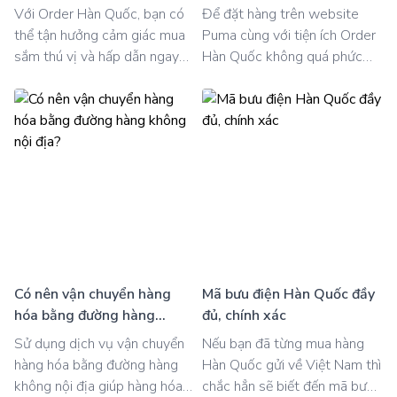
hợp tại Hàn Quốc
Với Order Hàn Quốc, bạn có
Để đặt hàng trên website
thể tận hưởng cảm giác mua
Puma cùng với tiện ích Order
sắm thú vị và hấp dẫn ngay
Hàn Quốc không quá phức
tại nhà. Đơn giản chỉ cần truy
tạp. Bạn chỉ cần vài bước đơn
cập vào Hmall từ bất kỳ nơi
giản là đã có thể sở hữu cho
đâu, bạn có thể đặt hàng một
mình những items yêu thích.
cách dễ dàng chỉ trong vài
Đầu tiên, hãy truy cập vào
bước đơn giản. Việc này mang
trang web và tìm kiếm sản
lại sự thuận tiện và linh hoạt
phẩm mà bạn muốn. Cài đặt
đặc biệt khi mua sắm mà
ngay tiện ích tại đây và xem
không cần phải ra nước ngoài.
hướng dẫn chi tiết dưới đây
để giúp bạn trải nghiệm mua
sắm dễ dàng hơn:
Có nên vận chuyển hàng
Mã bưu điện Hàn Quốc đầy
hóa bằng đường hàng
đủ, chính xác
không nội địa?
Sử dụng dịch vụ vận chuyển
Nếu bạn đã từng mua hàng
hàng hóa bằng đường hàng
Hàn Quốc gửi về Việt Nam thì
không nội địa giúp hàng hóa
chắc hẳn sẽ biết đến mã bưu