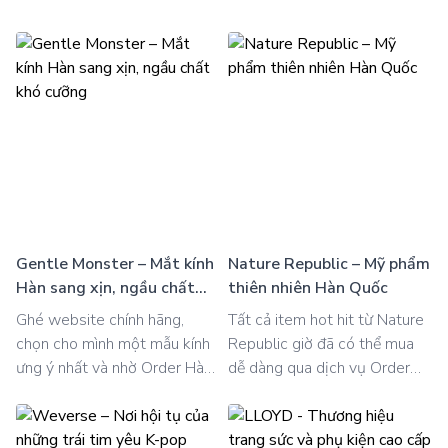
Gentle Monster – Mắt kính
Nature Republic – Mỹ phẩm
Hàn sang xịn, ngầu chất
thiên nhiên Hàn Quốc
khó cưỡng
Ghé website chính hãng,
Tất cả item hot hit từ Nature
chọn cho mình một mẫu kính
Republic giờ đã có thể mua
ưng ý nhất và nhờ Order Hàn
dễ dàng qua dịch vụ Order
Quốc lo phần còn lại – đơn
Hàn Quốc, siêu tiện – siêu
giản, nhanh chóng và chuẩn
nhanh – siêu yên tâm!
phong cách Hàn Quốc