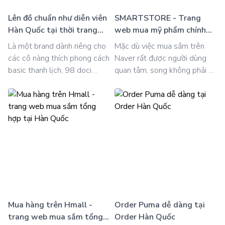
một cách dễ dàng và thuận
tiện hơn.
Lên đồ chuẩn như diễn viên
SMARTSTORE - Trang
Hàn Quốc tại thời trang
web mua mỹ phẩm chính
98doci nội địa
hãng từ Naver
Là một brand dành riêng cho
Mặc dù việc mua sắm trên
các cô nàng thích phong cách
Naver rất được người dùng
basic thanh lịch, 98 doci
quan tâm, song không phải ai
hướng đến một phong cách
cũng biết cách mua sắm dễ
dễ ứng dụng mỗi ngày với sự
dàng tại trang web này. Tuy
thoải mái và phong phú dù
nhiên, với tiện ích Order Hàn
bạn phối với bất kì items nào.
Quốc tại đây, cách đặt hàng
Và với tiện ích Order Hàn
trên Smartstore Naver cực
Quốc, cách đặt hàng trên từ
đơn giản, bạn sẽ không cần
98doci nội địa vô cùng đơn
phải lo lắng về việc mua hàng,
giản, bạn sẽ không cần phải lo
vận chuyển từ Naver về Việt
lắng về việc mua hàng, vận
Nam nữa đâu nhé
chuyển từ Hàn về Việt Nam
đâu nhé.
Mua hàng trên Hmall -
Order Puma dễ dàng tại
trang web mua sắm tổng
Order Hàn Quốc