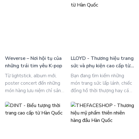
Weverse – Nơi hội tụ của
LLOYD - Thương hiệu trang
những trái tim yêu K-pop
sức và phụ kiện cao cấp từ
Hàn Quốc
Từ lightstick, album mới,
Bạn đang tìm kiếm những
poster concert đến những
món trang sức lấp lánh, chiếc
món hàng lưu niệm chỉ sản
đồng hồ thời thượng hay các
xuất một lần – tất cả đều có
phụ kiện thời trang độc đáo,
mặt trong Weverse Shop.
LLOYD chính là lựa chọn lý
Những món đồ khiến fan khắp
tưởng cho những ai yêu thích
thế giới “chạy đua” săn lùng
sự tinh tế và phong cách. Dễ
đều có thể được mua dễ dàng
dàng đặt hàng thông qua dịch
khi bạn sử dụng dịch vụ
vụ Order Hàn Quốc nhé.