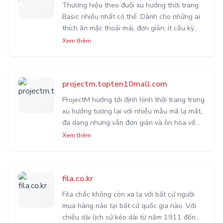
Thương hiệu theo đuổi xu hướng thời trang
Basic nhiều nhất có thể. Dành cho những ai
thích ăn mặc thoải mái, đơn giản, ít cầu kỳ
nhưng vẫn lịch sự, thoải mái. Phù hợp với
Xem thêm
những bạn sống theo phong cách tối giản
Minimalism.
projectm.topten10mall.com
ProjectM hướng tới định hình thời trang trong
xu hướng tương lai với nhiều mẫu mã lạ mắt,
đa dạng nhưng vẫn đơn giản và ôn hòa về
màu sắc lẫn chất liệu. Nhằm mang lại cảm
Xem thêm
giác mặc thoải mái, dễ chịu nhất.
fila.co.kr
Fila chắc không còn xa lạ với bất cứ người
mua hàng nào tại bất cứ quốc gia nào. Với
chiều dài lịch sử kéo dài từ năm 1911 đến