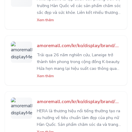
trường Hàn Quốc về các sản phẩm chăm sóc
sắc đẹp và sức khỏe. Liên kết nhiều thương
hiệu mỹ phẩm nổi tiếng Happy bath,
Xem thêm
Mamonde, IOPE, HERA, LANEIGE...
amoremall.com/kr/ko/display/brand/brand7?displayMenuId=brand7&brandSn=31
Trải qua 26 năm nghiên cứu, Laneige trở
thành tiên phong trong cộng đồng K-beauty.
Hứa hẹn mang lại hiệu suất cao thông qua
cơ chế cấp ẩm chủ động cho da. Mang lại vẻ
Xem thêm
ngoài rạng rỡ và tươi tắn suốt ngày dài năng
động.
amoremall.com/kr/ko/display/brand/brand2?displayMenuId=brand2&brandSn=15
HERA là thương hiệu nổi tiếng thường tạo ra
xu hướng về tiêu chuẩn làm đẹp của phụ nữ
Hàn Quốc. Sản phẩm chăm sóc da và trang
điểm của HERA bắt đầu từ những phần sâu
Xem thêm