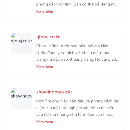
phong cách nữ tính. Bạn có thể dễ dàng mua
hàng online hoặc đến cửa hàng
Xem thêm
glowj.co.kr
Glow J cũng là thương hiệu nội địa Hàn
Quốc được yêu thích với nhiều mẫu thời
trang nữ độc đáo, ít đụng hàng. Họ cũng sở
hữu cho mình nhiều sản phẩm tự thiết kế rất
Xem thêm
đẹp và độc đáo đáng để chị em cân nhắc lựa
chọn.
showindow.co.kr
Một Thương hiệu dẫn đầu về phong cách đại
diện cho một trải nghiệm văn hóa có chiều
sâu đến từ những nhà lãnh đạo có nhiều
kinh nghiệm thiết kế. Mang lại những mẫu
Xem thêm
thiết kế đẹp nhẹ nhàng, tình cảm.