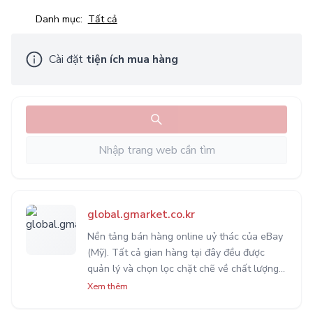
Danh mục:
Tất cả
Cài đặt
tiện ích mua hàng
global.gmarket.co.kr
Nền tảng bán hàng online uỷ thác của eBay
(Mỹ). Tất cả gian hàng tại đây đều được
quản lý và chọn lọc chặt chẽ về chất lượng
sản phẩm. Được xem là một trong những lựa
Xem thêm
chọn mua hàng tốt nhất Hàn Quốc hiện nay.