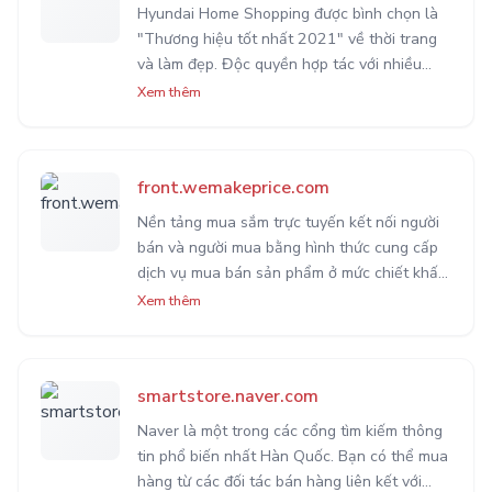
nhanh chóng và hiệu quả. Với những ưu
Hyundai Home Shopping được bình chọn là
điểm nêu trên, Coupang đã trở thành lựa
"Thương hiệu tốt nhất 2021" về thời trang
chọn hàng đầu cho người tiêu dùng tại Hàn
và làm đẹp. Độc quyền hợp tác với nhiều
Quốc và nhiều quốc gia khác trên thế giới.
thương hiệu nổi tiếng như Lee Sang-bong
Xem thêm
Edition, La Ciento, J.B.E, Anna Sui, USPA,
Gobi...
front.wemakeprice.com
Nền tảng mua sắm trực tuyến kết nối người
bán và người mua bằng hình thức cung cấp
dịch vụ mua bán sản phẩm ở mức chiết khấu
tốt nhất cho các mặt hàng về thực phẩm,
Xem thêm
quần áo và hàng hóa với giá cả phải chăng.
smartstore.naver.com
Naver là một trong các cổng tìm kiếm thông
tin phổ biến nhất Hàn Quốc. Bạn có thể mua
hàng từ các đối tác bán hàng liên kết với