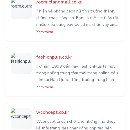
roem.elandmall.co.kr
Thiên về phong cách nữ tính trưởng thành,
chững chạc, công sở. Bạn có thể tìm thấy rất
nhiều kiểu dáng váy, áo sơ mi, chân váy xinh
xắn tại Roem. Phù hợp cho những ai theo
Xem thêm
đuổi hình ảnh thanh lịch, nữ tính.
fashionplus.co.kr
Từ năm 1999 đến nay, FashionPlus là một
trong những trung tâm thời trang online đầu
tiên tại Hàn Quốc. Tăng trưởng trung bình
35% hằng năm với hơn 6000 đối tác bán
Xem thêm
hàng uy tín được người dùng tin tưởng trong
nhiều năm.
wconcept.co.kr
Wconcept là sân chơi cho những nhà thiết
kế thời trang, designer đóng góp tạo nên