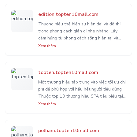
edition.topten10mall.com
Thương hiệu thể hiện sự hiện đại và đô thị
trong phong cách giản dị nhẹ nhàng, Lấy
cảm hứng từ phong cách sống hiện tại và
theo đuổi những giá trị trường tồn. Mang lại
Xem thêm
vẻ ngoài thư thái, tươm tất và có trải nghiệm.
topten.topten10mall.com
Một thương hiệu tập trung vào việc tối ưu chi
phí để phù hợp với hầu hết người tiêu dùng.
Thuộc top 10 thương hiệu SPA tiêu biểu tại
Hàn Quốc. Topten10 đưa ra 10 vật dụng cơ
Xem thêm
bản cần thiết nhất cho từng mùa với giá hợp
lý nhất.
polham.topten10mall.com