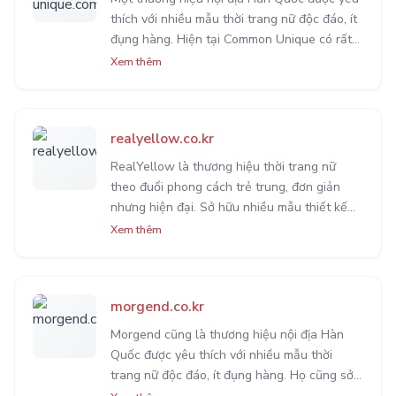
thích với nhiều mẫu thời trang nữ độc đáo, ít
đụng hàng. Hiện tại Common Unique có rất
nhiều mặt hàng độc quyền rất đáng để chị
Xem thêm
em cân nhắc để bổ sung vào bộ sưu tập
quần áo của mình.
realyellow.co.kr
RealYellow là thương hiệu thời trang nữ
theo đuổi phong cách trẻ trung, đơn giản
nhưng hiện đại. Sở hữu nhiều mẫu thiết kế
độc quyền. Giá cả cũng rất sinh viên và phù
Xem thêm
hợp cho hầu hết khách hàng từ tuổi teen
đến trung niên.
morgend.co.kr
Morgend cũng là thương hiệu nội địa Hàn
Quốc được yêu thích với nhiều mẫu thời
trang nữ độc đáo, ít đụng hàng. Họ cũng sở
hữu cho mình nhiều sản phẩm tự thiết kế rất