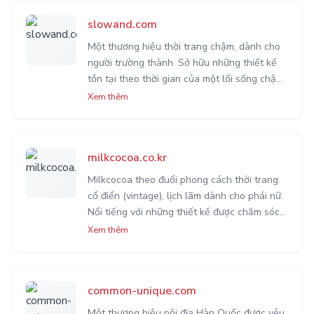
slowand.com
Một thương hiệu thời trang chậm, dành cho
người trường thành. Sở hữu những thiết kế
tồn tại theo thời gian của một lối sống chậm
lại để tận hưởng. Thể hiện vẻ đẹp sâu lắng,
Xem thêm
từng trải của một con người dịu dàng và
điềm tĩnh.
milkcocoa.co.kr
Milkcocoa theo đuổi phong cách thời trang
cổ điển (vintage), lịch lãm dành cho phái nữ.
Nổi tiếng với những thiết kế được chăm sóc tỉ
mĩ nhằm tôn lên vẻ đẹp hiện đại, quí phải
Xem thêm
của một người phụ nữ có trải nghiệm và
chiều sâu.
common-unique.com
Một thương hiệu nội địa Hàn Quốc được yêu