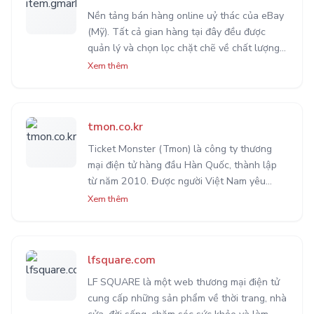
Nền tảng bán hàng online uỷ thác của eBay
(Mỹ). Tất cả gian hàng tại đây đều được
quản lý và chọn lọc chặt chẽ về chất lượng
sản phẩm. Được xem là một trong những lựa
Xem thêm
chọn mua hàng tốt nhất Hàn Quốc hiện nay.
tmon.co.kr
Ticket Monster (Tmon) là công ty thương
mại điện tử hàng đầu Hàn Quốc, thành lập
từ năm 2010. Được người Việt Nam yêu
thích bởi sản phẩm đa dạng từ các món đồ
Xem thêm
thông dụng đến các coupon du lịch, ăn uống,
nhà hàng, dịch vụ,...
lfsquare.com
LF SQUARE là một web thương mại điện tử
cung cấp những sản phẩm về thời trang, nhà