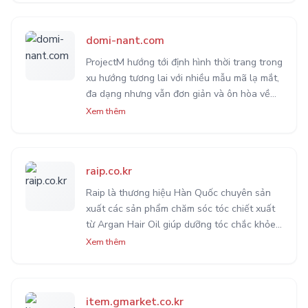
domi-nant.com
ProjectM hướng tới định hình thời trang trong
xu hướng tương lai với nhiều mẫu mã lạ mắt,
đa dạng nhưng vẫn đơn giản và ôn hòa về
màu sắc lẫn chất liệu. Nhằm mang lại cảm
Xem thêm
giác mặc thoải mái, dễ chịu nhất.
raip.co.kr
Raip là thương hiệu Hàn Quốc chuyên sản
xuất các sản phẩm chăm sóc tóc chiết xuất
từ Argan Hair Oil giúp dưỡng tóc chắc khỏe
và trị gẫy rụng, bạn có thể lựa chọn tinh dầu
Xem thêm
dưỡng tóc, tinh chất dạng xịt
item.gmarket.co.kr