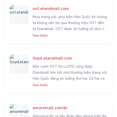
ost.elandmall.com
Mua trang sức, phụ kiện Hàn Quốc thì chúng
ta không nên bỏ qua thương hiệu OST đến
từ Elandmall. OST được tin tưởng về dịch vụ
và chất lượng trang sức. Mọi mặt hàng đều
Xem thêm
được chọn lựa và gia công vô cùng chi tiết
và tỉ mĩ.
lloyd.elandmall.com
Bên cạnh OST thì LLOYD cũng được
Elandmall liên kết như thương hiệu trang sức
Hàn Quốc đáng tin tưởng thứ hai. Cả hai có
những mẫu mã độc quyền khác nhau. Bạn có
Xem thêm
thể mua hàng tại cả hai thương hiệu này với
Odex Extension.
amoremall.com/kr
Amorepacific là tập đoàn tiên phong trên thị