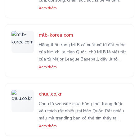
cửa, đời sống, chăm sóc sức khỏe và làm
đẹp. Như một cửa hàng tiện lợi mini với nhiều
Xem thêm
sản phẩm nội địa chất lượng từ Hàn Quốc.
mlb-korea.com
Hãng thời trang MLB có xuất xứ từ đất nước
của kim chi là Hàn Quốc. chữ MLB là viết tắt
của từ Major League Baseball, đây là tổ
chức lâu đời nhất trong số 4 liên đoàn thể
Xem thêm
thao chuyên nghiệp chính ở Hoa Kỳ và
Canada.
chuu.co.kr
Chuu là website mua hàng thời trang được
yêu thích rất nhiều tại Hàn Quốc. Rất nhiều
mẫu mã trending bạn có thể tìm thấy tại
Chuu với giá cả rất chi là sinh viên. Phù hợp
Xem thêm
với nhiều đối tượng người dùng tại Việt Nam.