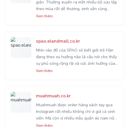
giản. Thường xuyên ra mắt nhiều bộ sưu tập
theo mùa rất dễ thương, xinh xắn cùng
những áo sơ mi công sở được thiết kế sang
Xem thêm
trọng, cao cấp là những gì bạn sẽ tìm thấy
tại đây.
spao.elandmall.co.kr
Nhìn vào đồ của SPAO sẽ biết giới trẻ Hàn
đang theo xu hướng nào là câu nói cho thấy
sự phủ sóng rộng rãi và sức ảnh hưởng của
SPAO tại Hàn Quốc về những mặt hàng thời
Xem thêm
trang. Đặc biệt là giá cả ở SPAO cực kì sinh
viên nhé.
muahmuah.co.kr
Muahmuah được order hàng xách tay qua
Instagram rất nhiều không chỉ vì giá cả sinh
viên. Mà còn vì nhiều mẫu quần áo nam nữ
vừa đẹp vừa chất lượng. Tại đây, bạn sẽ bắt
Xem thêm