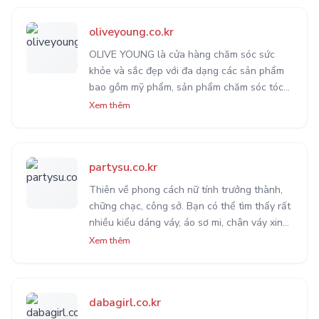
oliveyoung.co.kr
OLIVE YOUNG là cửa hàng chăm sóc sức
khỏe và sắc đẹp với đa dạng các sản phẩm
bao gồm mỹ phẩm, sản phẩm chăm sóc tóc
và cơ thể, và các sản phẩm chăm sóc sức
Xem thêm
khỏe cho khách hàng theo đuổi lối sống lành
mạnh cũng như làm đẹp.
partysu.co.kr
Thiên về phong cách nữ tính trưởng thành,
chững chạc, công sở. Bạn có thể tìm thấy rất
nhiều kiểu dáng váy, áo sơ mi, chân váy xinh
xắn tại Roem. Phù hợp cho những ai theo
Xem thêm
đuổi hình ảnh thanh lịch, nữ tính.
dabagirl.co.kr