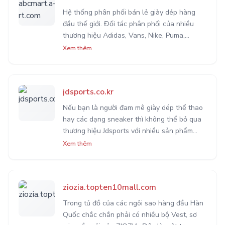
Hệ thống phân phối bán lẻ giày dép hàng
đầu thế giới. Đối tác phân phối của nhiều
thương hiệu Adidas, Vans, Nike, Puma,
Converse,... Bạn có thể tự order sản phẩm
Xem thêm
yêu thích với sự hỗ trợ của tiện ích Odex của
OrderHanQuoc.
jdsports.co.kr
Nếu bạn là người đam mê giày dép thể thao
hay các dạng sneaker thì không thể bỏ qua
thương hiệu Jdsports với nhiều sản phẩm
được phân phối độc quyền. Cửa hàng cũng
Xem thêm
thường xuyên có nhiều đợt ưu đãi hấp dẫn
trong năm.
ziozia.topten10mall.com
Trong tủ đồ của các ngôi sao hàng đầu Hàn
Quốc chắc chắn phải có nhiều bộ Vest, sơ