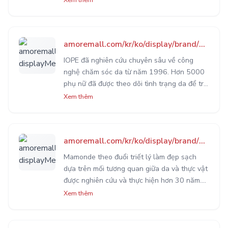
nhất bên dưới da cho đến màu sắc thể hiện
bên ngoài.
amoremall.com/kr/ko/display/brand/brand6?displayMenuId=brand6&brandSn=17
IOPE đã nghiên cứu chuyên sâu về công
nghệ chăm sóc da từ năm 1996. Hơn 5000
phụ nữ đã được theo dõi tình trạng da để trở
thành nền tảng phát triển các giải pháp
Xem thêm
chăm sóc da an toàn và hiệu quả như hiện
nay của IOPE.
amoremall.com/kr/ko/display/brand/brand8?displayMenuId=brand8&brandSn=11
Mamonde theo đuổi triết lý làm đẹp sạch
dựa trên mối tương quan giữa da và thực vật
được nghiên cứu và thực hiện hơn 30 năm.
Độc quyền các sản phẩm làm đẹp sạch về
Xem thêm
chăm sóc, bảo vệ da, trang điểm và chống
lão hóa.