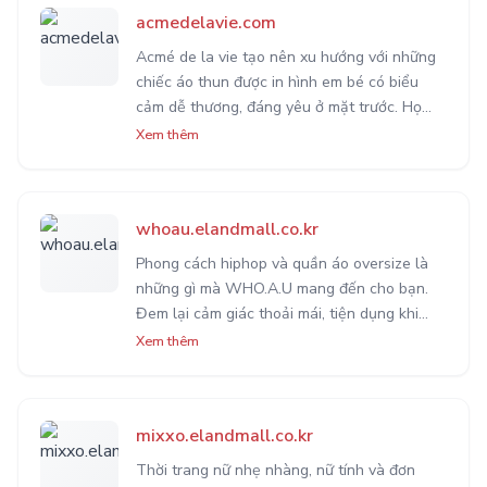
acmedelavie.com
Acmé de la vie tạo nên xu hướng với những
chiếc áo thun được in hình em bé có biểu
cảm dễ thương, đáng yêu ở mặt trước. Họ
cũng đang có rất nhiều mẫu quần áo
Xem thêm
trending độc lạ và ấn tượng khác đang chờ
bạn khám phá.
whoau.elandmall.co.kr
Phong cách hiphop và quần áo oversize là
những gì mà WHO.A.U mang đến cho bạn.
Đem lại cảm giác thoải mái, tiện dụng khi
mặc. Thiết kế kèm theo nhiều họa tiết đặc
Xem thêm
biệt tạo điểm nhấn nhằm nổi bật và phá
cách cho trang phục.
mixxo.elandmall.co.kr
Thời trang nữ nhẹ nhàng, nữ tính và đơn