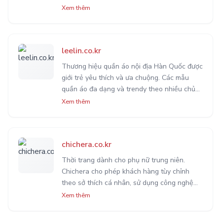
Naver như smartstore.naver.com/cos-i hoặc
Xem thêm
những thương hiệu khác bạn tìm đc từ Naver.
leelin.co.kr
Thương hiệu quần áo nội địa Hàn Quốc được
giới trẻ yêu thích và ưa chuộng. Các mẫu
quần áo đa dạng và trendy theo nhiều chủ
đề khác nhau trong cuộc sống. Phù hợp với
Xem thêm
hầu hết mọi lứa tuổi mà giá cả cũng vô cùng
hợp lý.
chichera.co.kr
Thời trang dành cho phụ nữ trung niên.
Chichera cho phép khách hàng tùy chỉnh
theo sở thích cá nhân, sử dụng công nghệ
Big-data để gợi ý cho bạn những mẫu thời
Xem thêm
trang được cộng đồng ưa chuộng và phù hợp
với bạn nhất.