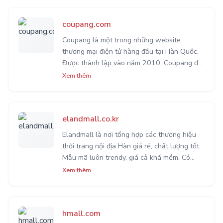
coupang.com
Coupang là một trong những website
thương mại điện tử hàng đầu tại Hàn Quốc.
Được thành lập vào năm 2010, Coupang đã
nhanh chóng trở thành một trong những
Xem thêm
công ty thương mại điện tử lớn nhất châu Á,
cung cấp một loạt các sản phẩm từ quần áo,
đồ điện tử, đồ gia dụng cho đến thực phẩm.
elandmall.co.kr
Coupang nổi tiếng với dịch vụ giao hàng
nhanh chóng, thậm chí là trong ngày, giúp
Elandmall là nơi tổng hợp các thương hiệu
khách hàng tiết kiệm thời gian và công sức.
thời trang nội địa Hàn giá rẻ, chất lượng tốt.
Hơn nữa, với hệ thống quản lý hàng hóa hiện
Mẫu mã luôn trendy, giá cả khá mềm. Có
đại, Coupang đảm bảo rằng khách hàng sẽ
nhiều đợt khuyến mãi hằng năm và đang hợp
Xem thêm
nhận được sản phẩm chất lượng tốt nhất.
tác với nhiều thương hiệu nổi tiếng tại Hàn
Ngoài ra, Coupang còn cung cấp dịch vụ
Quốc.
khách hàng 24/7, giúp giải quyết mọi thắc
mắc và vấn đề của khách hàng một cách
hmall.com