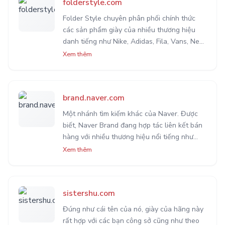
folderstyle.com
Folder Style chuyên phân phối chính thức
các sản phẩm giày của nhiều thương hiệu
danh tiếng như Nike, Adidas, Fila, Vans, New
Balance, Converse, Puma... mẫu mã được cập
Xem thêm
nhật thường xuyên với giá thành vô cùng
hợp lý.
brand.naver.com
Một nhánh tìm kiếm khác của Naver. Được
biết, Naver Brand đang hợp tác liên kết bán
hàng với nhiều thương hiệu nổi tiếng như
brand.naver.com/etude. Bạn cũng có thể tự
Xem thêm
tìm thêm các thương hiệu khác với Naver
Brand.
sistershu.com
Đúng như cái tên của nó, giày của hãng này
rất hợp với các bạn công sở cũng như theo