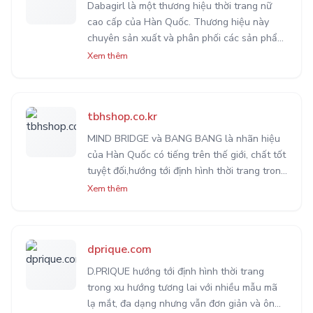
Dabagirl là một thương hiệu thời trang nữ
cao cấp của Hàn Quốc. Thương hiệu này
chuyên sản xuất và phân phối các sản phẩm
thời trang và phụ kiện nữ theo xu hướng thời
Xem thêm
trang mới nhất. Dabagirl được yêu thích bởi
các sản phẩm có thiết kế sang trọng, độc
đáo và trẻ trung. Các sản phẩm của Dabagirl
tbhshop.co.kr
bao gồm quần áo, giày dép, túi xách, đồ
trang sức và các sản phẩm khác. Tất cả đều
MIND BRIDGE và BANG BANG là nhãn hiệu
được sản xuất và thiết kế với chất liệu và
của Hàn Quốc có tiếng trên thế giới, chất tốt
kiểu dáng đa dạng để phù hợp với nhiều
tuyệt đối,hướng tới định hình thời trang trong
phong cách và sở thích của khách hàng.
xu hướng tương lai với nhiều mẫu mã lạ mắt,
Xem thêm
Trang web của Dabagirl có thiết kế đơn giản
đa dạng nhưng vẫn đơn giản và ôn hòa về
và thân thiện với người dùng, với các tính
màu sắc lẫn chất liệu
năng tìm kiếm sản phẩm, đăng ký tài khoản,
thanh toán trực tuyến và theo dõi đơn hàng.
dprique.com
Ngoài ra, Dabagirl cũng cung cấp dịch vụ
D.PRIQUE hướng tới định hình thời trang
chăm sóc khách hàng chuyên nghiệp, giúp
trong xu hướng tương lai với nhiều mẫu mã
khách hàng có được trải nghiệm mua sắm tốt
lạ mắt, đa dạng nhưng vẫn đơn giản và ôn
nhất. Dabagirl được đánh giá cao về chất