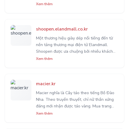
nay. Có thể nói Fila là một trong những hãng
Xem thêm
thời trang uy tín, chất lượng và được yêu
thích nhiều nhất.
shoopen.elandmall.co.kr
Một thương hiệu giày dép nổi tiếng đến từ
nền tảng thương mại điện tử Elandmall.
Shoopen được ưa chuộng bởi nhiều khách
hàng trong và ngoài nước. Nay bạn đã có
Xem thêm
thể sử dụng Odex extension để mua hàng
tại đây.
macier.kr
Macier nghĩa là Cây táo theo tiếng Bồ Đào
Nha. Theo truyền thuyết, chỉ nữ thần xứng
đáng mới nhận được táo vàng. Mua trang
sức tại Macier bạn sẽ luôn nhận được chất
Xem thêm
lượng xứng đáng với những gì bạn đã bỏ ra.