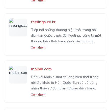
Xem thêm
đẹp và độc đáo đáng để chị em cân nhắc lựa
chọn.
feelings.co.kr
Tiếp nối những thương hiệu thời trang nội
địa Hàn Quốc trước đó. Feelings cũng là một
thương hiệu thời trang được ưa chuộng
nhiều bởi chị em bởi những mẫu thời trang
Xem thêm
đơn giản và những mẫu thiết kế riêng của
mình.
moibin.com
Đến với Moibin, một thương hiệu thời trang
nội địa khác từ Hàn Quốc. Bạn sẽ dễ dàng
nhận thấy sự đơn giản từ giao diện trang
web đến thiết kế quần áo của họ. Mang đến
Xem thêm
bạn một gu thời trang tối giản, nhẹ nhàng và
tinh tế.