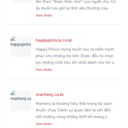
tên theo "thiên thần nhỏ" của người chủ. Cô
ấy muốn lưu giữ lại tình yêu thương của
người mẹ qua những bộ quần áo, quà tặng.
Xem thêm
Đây cũng là món quà vô giá mà cô dành cho
con của mình.
happyprince.co.kr
Happy Prince mong muốn tạo ra niềm hạnh
phúc cho những mẹ bĩm. Được đầu tư chọn
lọc những chất liệu tốt nhất dành cho trẻ sơ
sinh với sự an toàn được ưu tiên hàng đầu
Xem thêm
với quy trình sản xuất chuyên nghiệp.
marhenj.co.kr
Marhenj là thương hiệu thời trang túi xách
thuần chay. Dành sự quan tâm to lớn đến
môi trường cùng những thiết kế mang ý
nghĩa sâu xắc. Đội ngũ chăm sóc khách
Xem thêm