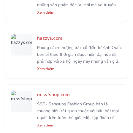
những sản phẩm độc lạ, mới mẻ và truyền
cảm hứng. Mang nghệ thuật và thời trang từ
Xem thêm
sự sáng tạo đến gần hơn với cuộc sống.
hazzys.com
Phong cách thượng lưu, cổ điển từ Anh Quốc
bền bỉ theo thời gian được hiện đại hóa để
phù hợp với xã hội ngày nay nhưng vẫn giữ
được sự sang trọng, quý phái. Hazzys đã tạo
Xem thêm
ra một xu thế thời trang Anh - Hàn vô cùng
lôi cuốn.
m.ssfshop.com
SSF - Samsung Fashion Group hẳn là
thương hiệu rất quen thuộc với hầu hết mọi
người trên toàn thế giới. Một tập đoàn có
tầm ảnh hưởng cực lớn tại Hàn với chất
Xem thêm
lượng dịch vụ mua bán sản phẩm uy tín hàng