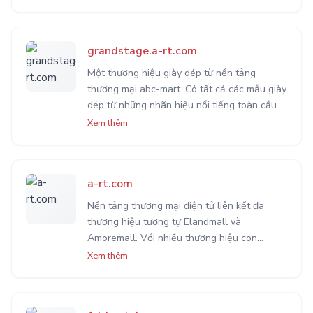
hàng tận tâm với tất cả sự chân thành và
thấu hiểu.
grandstage.a-rt.com
Một thương hiệu giày dép từ nền tảng
thương mại abc-mart. Có tất cả các mẫu giày
dép từ những nhãn hiệu nổi tiếng toàn cầu
như Adidas, Nike, MLB, Puma... và một số
Xem thêm
khác từ những thương hiệu nội địa Hàn
Quốc.
a-rt.com
Nền tảng thương mại điện tử liên kết đa
thương hiệu tương tự Elandmall và
Amoremall. Với nhiều thương hiệu con
chuyên biệt về các mặt hàng khác nhau
Xem thêm
được chọn lọc và đầu tư bài bản về mặt chất
lượng và dịch vụ.