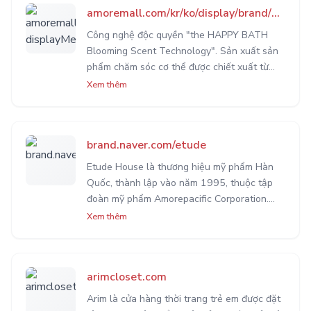
amoremall.com/kr/ko/display/brand/brand16?displayMenuId=brand16&brandSn=20
Công nghệ độc quyền "the HAPPY BATH
Blooming Scent Technology". Sản xuất sản
phẩm chăm sóc cơ thể được chiết xuất từ
thiên nhiên, an toàn và hiệu quả. Hướng với
Xem thêm
trị cốt lõi của thương hiệu là "Happy
moment".
brand.naver.com/etude
Etude House là thương hiệu mỹ phẩm Hàn
Quốc, thành lập vào năm 1995, thuộc tập
đoàn mỹ phẩm Amorepacific Corporation.
Được giới trẻ yêu thích bởi thế mạnh về các
Xem thêm
dòng sản phẩm trang điểm như son môi, các
loại phấn…
arimcloset.com
Arim là cửa hàng thời trang trẻ em được đặt