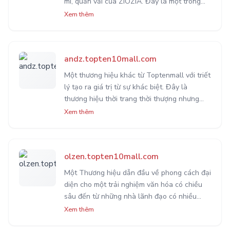
mi, quần vải của ZIOZIA. Đây là một trong
những thương hiệu liên kết uy tín, chất lượng
Xem thêm
cao với độ phủ sóng cực lớn đến từ
ToptenMall.
andz.topten10mall.com
Một thương hiệu khác từ Toptenmall với triết
lý tạo ra giá trị từ sự khác biệt. Đây là
thương hiệu thời trang thời thượng nhưng
vẫn trung thành với thiết kế tối giản nhưng
Xem thêm
gợi cảm được rất nhiều bạn trẻ yêu thích.
olzen.topten10mall.com
Một Thương hiệu dẫn đầu về phong cách đại
diện cho một trải nghiệm văn hóa có chiều
sâu đến từ những nhà lãnh đạo có nhiều
kinh nghiệm thiết kế. Mang lại những mẫu
Xem thêm
thiết kế đẹp nhẹ nhàng, tình cảm.