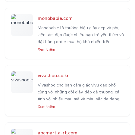
đầu trong nhiều thập kỷ.
monobabie.com
Monobabie là thương hiệu giày dép và phụ
kiện làm đẹp được nhiều bạn trẻ yêu thích và
đặt hàng order mua hộ khá nhiều trên
Instagram. Biết được điều này,
Xem thêm
OrderHanQuoc rất vui lòng được hỗ trợ các
bạn mua hàng.
vivashoo.co.kr
Vivashoo cho bạn cảm giác vivu dạo phố
cùng với những đôi giày, dép dễ thương, cá
tính với nhiều mẫu mã và màu sắc đa dạng,
độc đáo dành riêng cho bạn. Chất lượng tại
Xem thêm
đây được đánh giá rất tốt từ cộng đồng
người dùng.
abcmart.a-rt.com