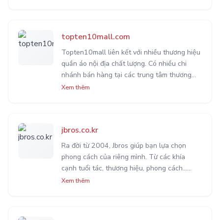
kịp xu hướng ăn mặc trendy mà không phải
lo cháy túi.
topten10mall.com
Topten10mall liên kết với nhiều thương hiệu
quần áo nội địa chất lượng. Có nhiều chi
nhánh bán hàng tại các trung tâm thương
mại ở Hàn Quốc. Rất đáng để cân nhắc mua
Xem thêm
hàng tại đây vì sự phổ biến, uy tín và đa
dạng sản phẩm.
jbros.co.kr
Ra đời từ 2004, Jbros giúp bạn lựa chọn
phong cách của riêng mình. Từ các khía
cạnh tuổi tác, thương hiệu, phong cách...
Mang lại cho bạn màu sắc riêng, đúng với
Xem thêm
phong cách của bạn trong từng giai đoạn
của cuộc sống.