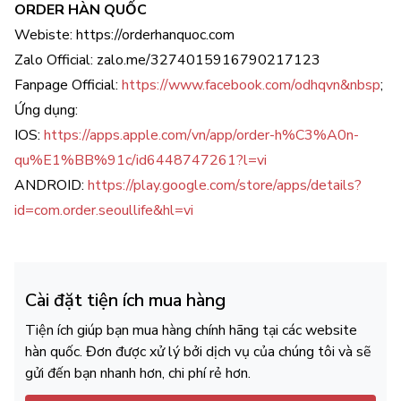
ORDER HÀN QUỐC
Webiste: https://orderhanquoc.com
Zalo Official: zalo.me/3274015916790217123
Fanpage Official:
https://www.facebook.com/odhqvn&nbsp
;
Ứng dụng:
IOS:
https://apps.apple.com/vn/app/order-h%C3%A0n-
qu%E1%BB%91c/id6448747261?l=vi
ANDROID:
https://play.google.com/store/apps/details?
id=com.order.seoullife&hl=vi
Cài đặt tiện ích mua hàng
Tiện ích giúp bạn mua hàng chính hãng tại các website
hàn quốc. Đơn được xử lý bởi dịch vụ của chúng tôi và sẽ
gửi đến bạn nhanh hơn, chi phí rẻ hơn.