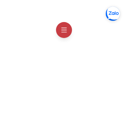
Thông tin liên hệ
Facebook
Order Hàn Quốc
Zalo chat
Order Hàn Quốc
Email
hotro@orderhanquoc.com