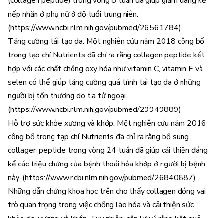
(collagen peptide) trong vòng 8 tuần đã giúp giảm đáng kể
nếp nhăn ở phụ nữ ở độ tuổi trung niên.
(https://www.ncbi.nlm.nih.gov/pubmed/26561784)
Tăng cường tái tạo da: Một nghiên cứu năm 2018 công bố
trong tạp chí Nutrients đã chỉ ra rằng collagen peptide kết
hợp với các chất chống oxy hóa như vitamin C, vitamin E và
selen có thể giúp tăng cường quá trình tái tạo da ở những
người bị tổn thương do tia tử ngoại.
(https://www.ncbi.nlm.nih.gov/pubmed/29949889)
Hỗ trợ sức khỏe xương và khớp: Một nghiên cứu năm 2016
công bố trong tạp chí Nutrients đã chỉ ra rằng bổ sung
collagen peptide trong vòng 24 tuần đã giúp cải thiện đáng
kể các triệu chứng của bệnh thoái hóa khớp ở người bị bệnh
này. (https://www.ncbi.nlm.nih.gov/pubmed/26840887)
Những dẫn chứng khoa học trên cho thấy collagen đóng vai
trò quan trọng trong việc chống lão hóa và cải thiện sức