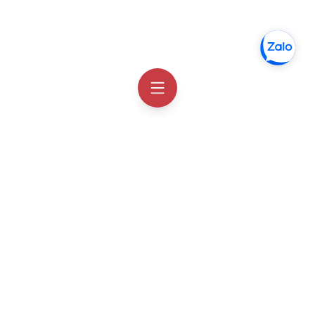
Thông tin liên hệ
Facebook
Order Hàn Quốc
Zalo chat
Order Hàn Quốc
Email
hotro@orderhanquoc.com