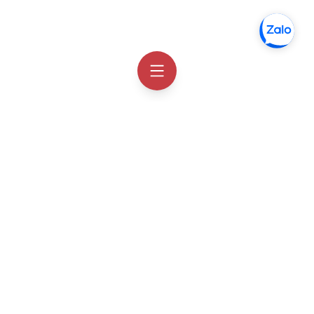
Thông tin liên hệ
Facebook
Order Hàn Quốc
Zalo chat
Order Hàn Quốc
Email
hotro@orderhanquoc.com