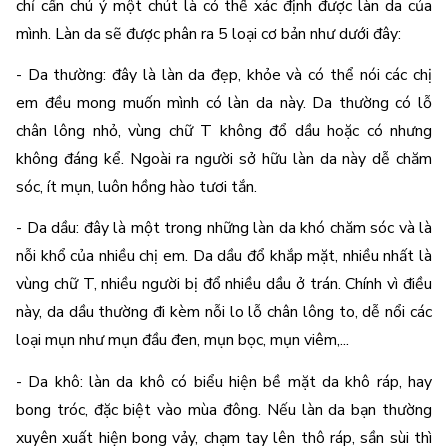
chỉ cần chú ý một chút là có thể xác định được làn da của 
mình. Làn da sẽ được phân ra 5 loại cơ bản như dưới đây:
- Da thường: đây là làn da đẹp, khỏe và có thể nói các chị 
em đều mong muốn mình có làn da này. Da thường có lỗ 
chân lông nhỏ, vùng chữ T không đổ dầu hoặc có nhưng 
không đáng kể. Ngoài ra người sở hữu làn da này dễ chăm 
sóc, ít mụn, luôn hồng hào tươi tắn.
- Da dầu: đây là một trong những làn da khó chăm sóc và là 
nỗi khổ của nhiều chị em. Da dầu đổ khắp mặt, nhiều nhất là 
vùng chữ T, nhiều người bị đổ nhiều dầu ở trán. Chính vì điều 
này, da dầu thường đi kèm nỗi lo lỗ chân lông to, dễ nổi các 
loại mụn như mụn đầu đen, mụn bọc, mụn viêm,...
- Da khô: làn da khô có biểu hiện bề mặt da khô ráp, hay 
bong tróc, đặc biệt vào mùa đông. Nếu làn da bạn thường 
xuyên xuất hiện bong vảy, chạm tay lên thô ráp, sần sùi thì 