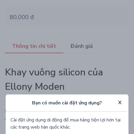
80,000 đ
Thông tin chi tiết
Đánh giá
Khay vuông silicon của
Ellony Moden
Bạn có muốn cài đặt ứng dụng?
THÀNH PHẦN:
Sử dụng Silicon cao cấp dùng trong ngành thực phẩm, y tế
và đồ dùng trẻ em đã được kiểm chứng:
Cài đặt ứng dụng di động để mua hàng tiện lợi hơn tại
các trang web hàn quốc khác.
- Không phát hiện các thành phần độc hại và kim loại nặng