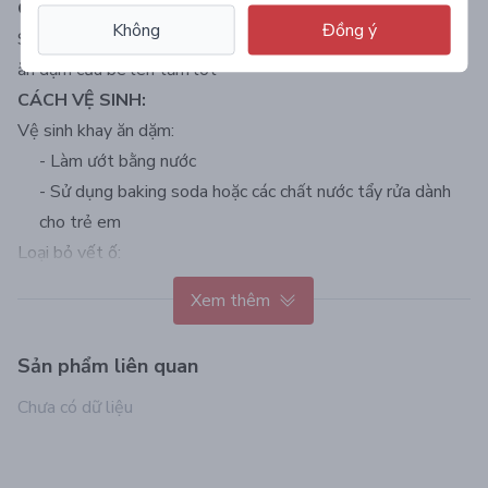
CÁCH SỬ DỤNG:
Không
Đồng ý
Sử dụng trên bàn ăn hoặc nơi có bề mặt nhẵn hoặc đặt khay
ăn dặm của bé lên tấm lót
CÁCH VỆ SINH:
Vệ sinh khay ăn dặm:
- Làm ướt bằng nước
- Sử dụng baking soda hoặc các chất nước tẩy rửa dành
cho trẻ em
Loại bỏ vết ố:
- Sau khi rửa, giũ sạch nước hoặc dùng khăn khô để loại
Xem thêm
bỏ nước
- Chọn một trong các hỗn hợp ( giấm, axit, xitric + nước),
Sản phẩm liên quan
đun sôi trong 1 phút
- Để khô tự nhiên
Chưa có dữ liệu