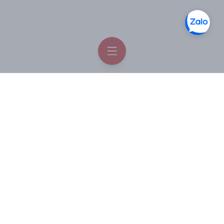
- Glutathione: Biến đổi melanin sắc tố tối thành melanin sắc
tố sáng, giảm hiện tượng tăng sắc tố sau viêm, làm sáng da
hiệu quả.
- Propolis Extract: Tăng cường cấu trúc da, gia tăng khả
năng giữ nước, hỗ trợ giảm nếp nhăn động hiệu quả
Thông tin liên hệ
Facebook
Order Hàn Quốc
Zalo chat
Order Hàn Quốc
Email
hotro@orderhanquoc.com