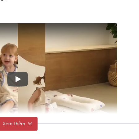
Play Video: Keynote (Google I/O '18)
Xem thêm