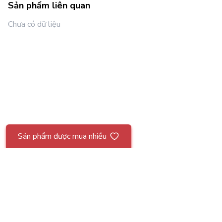
Sản phẩm liên quan
Chưa có dữ liệu
Đặc điểm
- Cấu trúc 3 lớp ( Rayon + airmesh 3D (10mm) + airmesh m
đông
Sản phẩm được mua nhiều
- Thảm sử dụng sợi rayon (loại vải sợi điều hòa
- Airmesh 3D với cấu trúc mắt lưới giúp duy trì nhiệt đ
- Kích thước rộng, có thể dùng
- Sản phẩm có thể xuất hiện nếp nhăn do gấp trong quá t
Danh sách li
- Sản phẩm đạt chứng nhận KC, không chứa các chất độc h