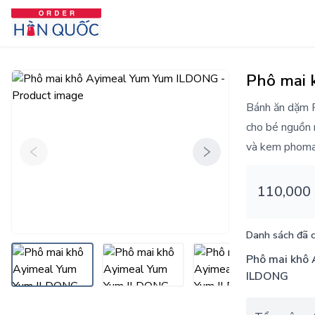
Phô mai
Bánh ăn dặm P
cho bé nguồn 
và kem phomai
110,000
Danh sách đã 
Phô mai khô Ayimeal Yum Yum
ILDONG