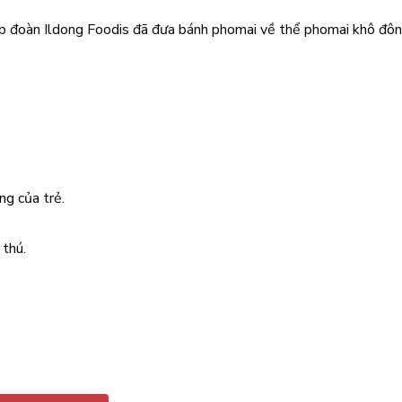
tập đoàn Ildong Foodis đã đưa bánh phomai về thể phomai khô đôn
g của trẻ.
thú.