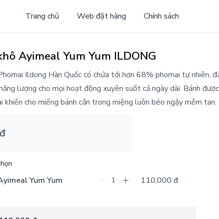
Trang chủ
Web đặt hàng
Chính sách
 khô Ayimeal Yum Yum ILDONG
homai Ildong Hàn Quốc có chứa tới hơn 68% phomai tự nhiên, đ
năng lượng cho mọi hoạt động xuyên suốt cả ngày dài. Bánh đượ
 khiến cho miếng bánh cắn trong miệng luôn béo ngậy mềm tan.
 đ
chọn
110,000 đ
1