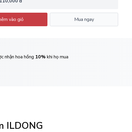
110,000 đ
êm vào giỏ
Mua ngay
ược nhận hoa hồng
10%
khi họ mua
um ILDONG