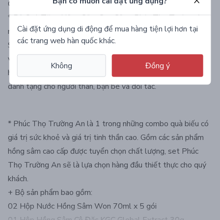
Bạn có muốn cài đặt ứng dụng?
Cấp KGC Cheong Kwan Jang
* Bộ Quà Tặng Hồng Sâm Cao Cấp - Phúc Thọ Trường An
Cài đặt ứng dụng di động để mua hàng tiện lợi hơn tại
mang đến thông điệp “Lan Tỏa Yêu Thương Thưởng Phút
các trang web hàn quốc khác.
Sum Vầy” vô cùng ý nghĩa. Kết hợp với thiết kế trang trọng
và tinh tế cùng chất liệu cứng cáp, là món quà ý nghĩa từ
Không
Đồng ý
hồng sâm gói gọn tất cả thành ý và lời chúc tốt đẹp nhất
dành tặng cho người thân, bạn bè và đối tác.
* Phúc Thọ Trường An là 1 trong những combo quà biếu có
giá trị sức khoẻ và giá trị tinh thần cao. Gồm các sản phẩm
hồng sâm cao cấp được tuyển chọn chất lượng, set Phúc
Thọ Trường An sẽ là lựa chọn hàng đầu thiết thực cho quý
khách.
+ Bộ sản phẩm bao gồm:
02 Hộp Nước Hồng Sâm Won 70ml x 5 gói
01 Hộp Hồng Sâm Cô Đặc KGC Global Extract 30g