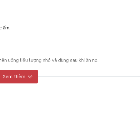
c ấm.
nên uống liều lượng nhỏ và dùng sau khi ăn no.
uống thuốc huyết áp/tiểu đường.
Xem thêm
chữa bệnh.