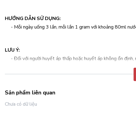
HƯỚNG DẪN SỬ DỤNG:
- Mỗi ngày uống 3 lần, mỗi lần 1 gram với khoảng 80ml nướ
LƯU Ý:
- Đối với người huyết áp thấp hoặc huyết áp không ổn định, 
- Người huyết áp cao và tiểu đường uống cách xa thời gian 
- Phụ nữ có thai và đang cho con bú không nên sử dụng.
- Sản phẩm không phải là thuốc, không thể thay thế thuốc 
Sản phẩm liên quan
Chưa có dữ liệu