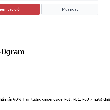
êm vào giỏ
Mua ngay
240gram
 phần rắn 60%, hàm lượng ginsenoside Rg1, Rb1, Rg3 7mg/g) ch