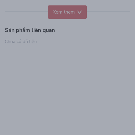
Xem thêm
Sản phẩm liên quan
Chưa có dữ liệu
THÀNH PHẦN:
Ceramide và Collagen cá hồi củng cố hàng rào bảo vệ da, cải
thiện độ đàn hồi và độ săn chắc của da.
Chiết xuất sụn cá hồi dưỡng ẩm vượt bậc cho làn da.
Natri DNA giúp tái tạo vùng da lõm.
Sáp dưỡng High Lighter bắt sáng vượt trội với ánh ngọc trai.
Dầu lên men đảo Jeju giúp ngăn chặn độ ẩm và bốc hơi từ
lớp sừng.