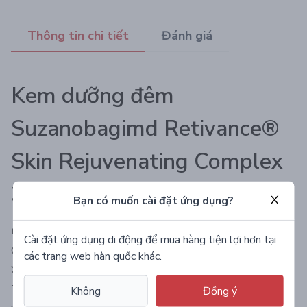
Thông tin chi tiết
Đánh giá
Kem dưỡng đêm
Suzanobagimd Retivance®
Skin Rejuvenating Complex
30g
Bạn có muốn cài đặt ứng dụng?
CÔNG DỤNG:
Cài đặt ứng dụng di động để mua hàng tiện lợi hơn tại
Cải thiện kết cấu da săn chắc và khả năng đàn hồi tốt
các trang web hàn quốc khác.
Xóa mờ nhanh chóng các nếp nhăn, vết chân chim trên da
Thúc đẩy sản sinh collagen và peptide, tái tạo làn da mềm
Không
Đồng ý