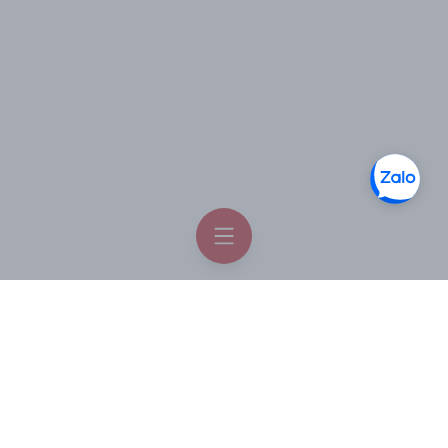
nhân tạo và Paraben, đảm bảo an toàn cho làn da.
HƯỚNG DẪN SỬ DỤNG:
- Sử dụng vào buổi tối sau bước làm sạch.
- Lấy một lượng vừa đủ và nhẹ nhàng massage đều lên
vùng mặt và cổ.
Thông tin liên hệ
Facebook
Order Hàn Quốc