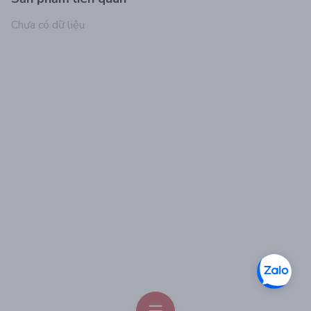
Triethanolamine, Salvia Officinalis (Sage) Leaf Extract
(Salvia Officinalis), Borago Officinalis Extract, Saponins,
Chưa có dữ liệu
Phenoxyethanol, Methylparaben, Ethylparaben,
Butylparaben, Propylparaben, Isobutylparaben,
Fragrance (Parfum), Yellow 5 (CI 19140).
HƯỚNG DẪN SỬ DỤNG:
Làm ướt mặt và cổ
Lấy một lượng sản phẩm vừa đủ cho vào lòng bàn tay,
xoa tay nhẹ nhàng để tạo bọt và thoa đều lên khắp mặt
và cổ, massage nhẹ nhàng giúp da thư giản.
Sau đó rửa sạch lại bằng nước ấm hoặc nước nóng.