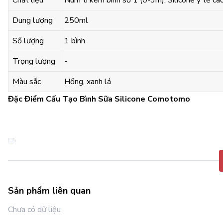
Chất liệu
Núm ti kèm bình số 1 (0-3m): Silicone y tế ca
Dung lượng
250ml
Số lượng
1 bình
Trọng lượng
-
Màu sắc
Hồng, xanh lá
Đặc Điểm Cấu Tạo Bình Sữa Silicone Comotomo
Núm ti silicone
Sản phẩm liên quan
cho cảm giác gần gũi như ti mẹ:
Chưa có dữ liệu
- Chất liệu đặc biệt mềm mại, trơn mịn, cùng đầu núm tròn dài