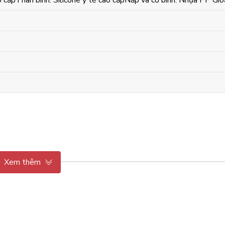
o cấp
Thân bình: Silicone y tế cao cấp
Nắp và cổ bình: Nhựa PP
Gio
Xem thêm
, hạn chế biến dạng khi bé bú mạnh, giúp bé dễ dàng chấp nhận.