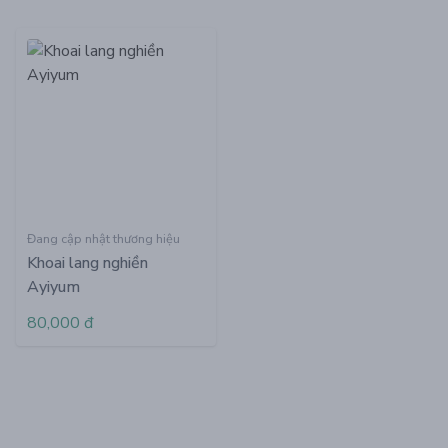
tiếp. Nhiệt độ từ 0-25°C. Khi đã mở túi nhưng dùng chưa
hết thì mẹ bảo quản ngăn mát tủ lạnh và cho bé dùng hết
trong vòng 24h.
Đang cập nhật thương hiệu
Khoai lang nghiền
Ayiyum
80,000 đ