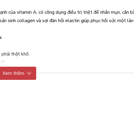
mạnh của vitamin A, có công dụng điều trị triệt để nhân mụn, cân
 sản sinh collagen và sợi đàn hồi elastin giúp phục hồi sức một là
a.
 phải thật khô.
ết.
sóc da kế tiếp
Xem thêm