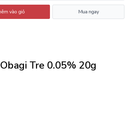
êm vào giỏ
Mua ngay
a Obagi Tre 0.05% 20g