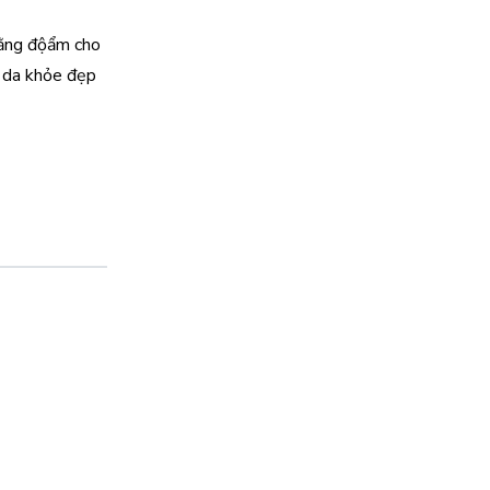
 bằng độẩm cho
n da khỏe đẹp