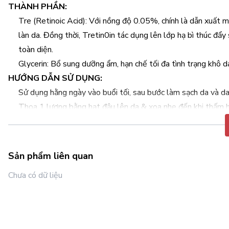
THÀNH PHẦN:
Tre (Retinoic Acid): Với nồng độ 0.05%, chính là dẫn xuất 
làn da. Đồng thời, Tretin0in tác dụng lên lớp hạ bì thúc đẩy
toàn diện.
Glycerin: Bổ sung dưỡng ẩm, hạn chế tối đa tình trạng khô d
HƯỚNG DẪN SỬ DỤNG:
Sử dụng hằng ngày vào buổi tối, sau bước làm sạch da và da
Thoa 1 lượng bằng hạt đậu lên da & xoa nhẹ đến khi thấm h
Chờ 15 – 30 phút trước khi tiếp tục với các sản phẩm chăm 
Sản phẩm liên quan
Chưa có dữ liệu