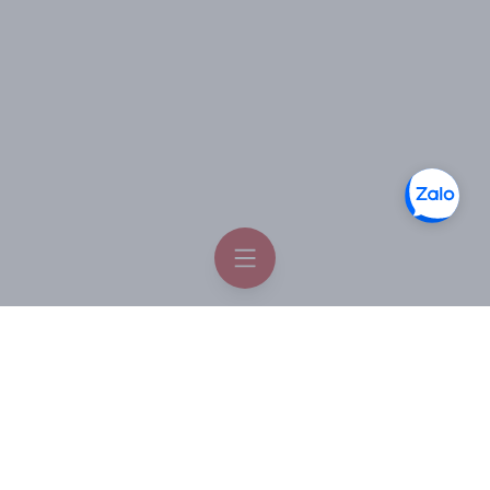
Thoa hợp chất vừa trộn lên vùng da mặt và massage
đều nhẹ nhàng cho hốn hợp thẩm thấu nhanh hơn và giúp
da thư giản.
Dùng ban đêm.
Thông tin liên hệ
Facebook
Order Hàn Quốc