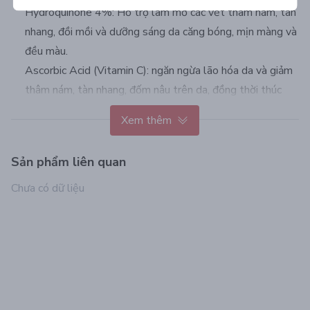
Hydroquinone 4%: Hỗ trợ làm mờ các vết thâm nám, tàn
nhang, đồi mồi và dưỡng sáng da căng bóng, mịn màng và
đều màu.
Ascorbic Acid (Vitamin C): ngăn ngừa lão hóa da và giảm
thâm nám, tàn nhang, đốm nâu trên da, đồng thời thúc
đẩy sản sinh collagen, tái sinh làn da khỏe mạnh và trắng
Xem thêm
sáng
Lactic Acid: Loại sạch nhẹ nhàng lớp tế bào chết xỉn màu,
Sản phẩm liên quan
hỗ trợ se khít lỗ chân lông và tái tạo làn da mịn màng
căng bóng
Chưa có dữ liệu
Glycerin: tăng cường dưỡng ẩm, làm mềm da
Sản phẩm không cồn khô, không dầu khoáng, không chất
tạo màu, không hương liệu
HƯỚNG DẪN SỬ DỤNG:
Lấy một lượng sản phẩm khoảng 1 đốt ngón tay trỏ, trộn
với Obagi Tre tùy theo liều lượng.