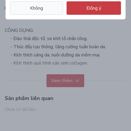
Không
Đồng ý
lông, tái tạo làn da căng mọng, bóng ẩm, mềm mịn.
CÔNG DỤNG:
- Đào thải độc tố, se khít lỗ chân lông.
- Thúc đẩy lưu thông, tăng cường tuần hoàn da.
- Kích thích sáng da, nuôi dưỡng da mềm mại.
- Kích thích quá trình sản sinh collagen.
- Kiềm dầu nhẹ.
- Giảm sưng viêm.
Xem thêm
- Thẩm thấu nhanh, không gây nhờn rít trên da sau khi sử
dụng.
Sản phẩm liên quan
- Chiết xuất tự nhiên, an toàn với mọi loại da, kể cả làn da
Chưa có dữ liệu
nhạy cảm