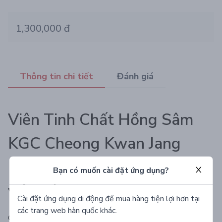
1,300,000 đ
Thông tin chi tiết
Đánh giá
Viên Tinh Chất Hồng Sâm
KGC Cheong Kwan Jang
Extract Pills (168g x 800
Bạn có muốn cài đặt ứng dụng?
viên cứng)
Cài đặt ứng dụng di động để mua hàng tiện lợi hơn tại
các trang web hàn quốc khác.
Chiết xuất 100% hồng sâm ở nồng độ cao mang hương vị