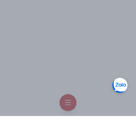
trình học tập, ôn thi
- Hồng sâm giúp tăng khả năng lưu thông máu cho cơ
thể
- Giảm triệu chứng mệt mỏi, stress cho cơ thể do làm
việc quá sức
- Giúp cải thiện tình trạng lo âu suy nhược, mất ngủ gây
ra cho cơ thể
- Sản phẩm được điều chế cho người bị huyết áp
THÀNH PHẦN:
Hồng sâm Hàn Quốc 6 năm tuổi nguyên chất 100% có
chứa hàm lượng Rg1 + Rb1 + Rg3 5,5mg/g