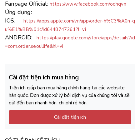
Fanpage Official: 
https://www.facebook.com/odhqvn
Ứng dụng: 
IOS: 
https://apps.apple.com/vn/app/order-h%C3%A0n-q
u%E1%BB%91c/id6448747261?l=vi
ANDROID: 
https://play.google.com/store/apps/details?id
=com.order.seoullife&hl=vi
Cài đặt tiện ích mua hàng
Tiện ích giúp bạn mua hàng chính hãng tại các website
hàn quốc. Đơn được xử lý bởi dịch vụ của chúng tôi và sẽ
gửi đến bạn nhanh hơn, chi phí rẻ hơn.
Cài đặt tiện ích