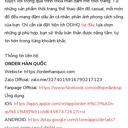
tuyệt vời trong quá trình thỏa mãn đam mê thời trang. Từ
những sản phẩm thời trang thể thao đến đồ casual, mỗi món
đồ đều mang đậm dấu ấn cá nhân, phản ánh phong cách sống
của bạn. Chỉ cần cài đặt tiện ích ODHQ
tại đây
, lựa chọn
những gì phù hợp, bạn sẽ thấy bản thân được nâng tầm, tự
tin hơn trong từng khoảnh khắc.
Thông tin liên hệ:
ORDER HÀN QUỐC
Webiste: https://orderhanquoc.com
Zalo Official: zalo.me/3274015916790217123
Fanpage Official:
https://www.facebook.com/odhqvn&nbsp
;
Ứng dụng:
IOS:
https://apps.apple.com/vn/app/order-h%C3%A0n-
qu%E1%BB%91c/id6448747261?l=vi
ANDROID:
https://play.google.com/store/apps/details?
id=com.order.seoullife&hl=vi