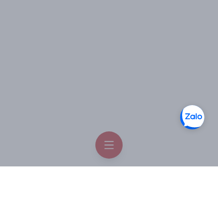
HƯỚNG DẪN SỬ DỤNG:
Pha trà nhân sâm
Sâm tươi thái thành lát mỏng, mỗi lần dùng 1-2g, cho
vào ấm, đổ nước sôi vào như là pha trà. Sau 5 phút bạn
có thể rót ra uống dần như trà. Bạn có thể hãm vài lần
như vậy, sau khi thấy mùi vị đã nhạt thì lấy bã ra nhai và
nuốt dần. Sản phẩm tốt với người mất ngủ, stress, căng
thẳng mệt mỏi kéo dài,…
Nhân sâm tươi hầm gà
Nguyên liệu :
Gà: 1 con;
Nhân sâm tươi: khoảng 5 củ (tùy theo sâm lớn nhỏ);
Táo tàu: 10 quả;
Gạo nếp: 80 g;
Nước dùng : 2 lít;