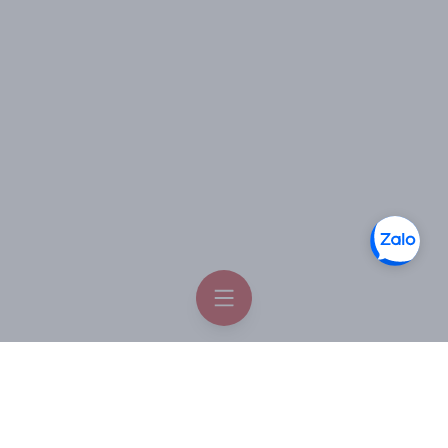
HƯỚNG DẪN SỬ DỤNG:
Pha trà nhân sâm
Sâm tươi thái thành lát mỏng, mỗi lần dùng 1-2g, cho
vào ấm, đổ nước sôi vào như là pha trà. Sau 5 phút bạn
có thể rót ra uống dần như trà. Bạn có thể hãm vài lần
như vậy, sau khi thấy mùi vị đã nhạt thì lấy bã ra nhai và
nuốt dần. Sản phẩm tốt với người mất ngủ, stress, căng
thẳng mệt mỏi kéo dài,…
Nhân sâm tươi hầm gà
Nguyên liệu :
Gà: 1 con;
Nhân sâm tươi: khoảng 5 củ (tùy theo sâm lớn nhỏ);
Táo tàu: 10 quả;
Gạo nếp: 80 g;
Nước dùng : 2 lít;