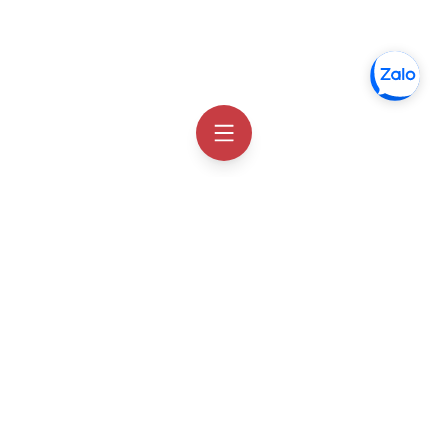
Thông tin liên hệ
Facebook
Order Hàn Quốc
Zalo chat
Order Hàn Quốc
Email
hotro@orderhanquoc.com