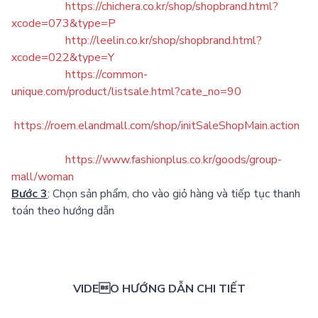
https://chichera.co.kr/shop/shopbrand.html?
xcode=073&type=P
http://leelin.co.kr/shop/shopbrand.html?
xcode=022&type=Y
https://common-
unique.com/product/listsale.html?cate_no=90
https://roem.elandmall.com/shop/initSaleShopMain.action
https://www.fashionplus.co.kr/goods/group-
mall/woman
Bước 3
: Chọn sản phẩm, cho vào giỏ hàng và tiếp tục thanh
toán theo hướng dẫn
VIDEO HƯỚNG DẪN CHI TIẾT