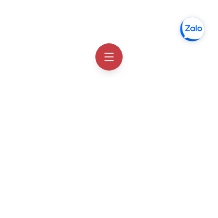
Thông tin liên hệ
Facebook
Order Hàn Quốc
Zalo chat
Order Hàn Quốc
Email
hotro@orderhanquoc.com