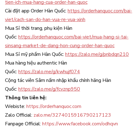
tien-ich-mua-hang-cua-order-han-quoc
Cài đặt app Order Hàn Quốc:
https://orderhanquoc.com/bai-
viet/cach-san-do-han-vua-re-vua-xinh
Mua Sỉ thời trang, phụ kiện Hàn
Quốc:
https://orderhanquoc.com/bai-viet/mua-hang-si-tai-
sinsang-market-de-dang-hon-cung-order-han-quoc
Mua Sỉ mỹ phẩm Hàn Quốc:
https://zalo.me/g/pnbdqn210
Mua hàng hiệu authentic Hàn
Quốc:
https://zalo.me/g/kwhujf074
Cộng tác viên Sâm nấm nhập khẩu chính hãng Hàn
Quốc:
https://zalo.me/g/fcvznp950
Thông tin liên hệ:
Webiste:
https://orderhanquoc.com
Zalo Official:
zalo.me/3274015916790217123
Fanpage Official:
https://www.facebook.com/odhqvn