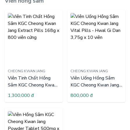
Viên hồng sâm
CHEONG KWAN JANG
CHEONG KWAN JANG
Viên Tinh Chất Hồng
Viên Uống Hồng Sâm
Viên uống hồng sâm - Sản phẩm vàng chăm sóc sức khỏe
Sâm KGC Cheong Kwan
KGC Cheong Kwan Jang
1/ Viên uống hồng sâm là gì?
Jang Extract Pills 168g x
Vital Pills - Hwal Gi Dan
1,300,000 đ
800,000 đ
Viên uống hồng sâm là một trong những sản phẩm chăm sóc 
800 viên cứng
3,75g x 10 viên
sức khỏe - sắc đẹp được ưa chuộng nhất hiện nay. 
Viên uống 
hồng sâm
 được chiết xuất từ nhân sâm đạt tiêu chuẩn, trải 
qua quá trình chọn lọc kỹ lưỡng, bào chế thành phẩm thành 