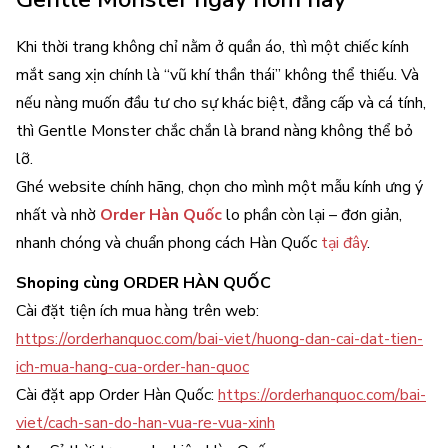
Khi thời trang không chỉ nằm ở quần áo, thì một chiếc kính
mắt sang xịn chính là “vũ khí thần thái” không thể thiếu. Và
nếu nàng muốn đầu tư cho sự khác biệt, đẳng cấp và cá tính,
thì Gentle Monster chắc chắn là brand nàng không thể bỏ
lỡ.
Ghé website chính hãng, chọn cho mình một mẫu kính ưng ý
nhất và nhờ
Order Hàn Quốc
lo phần còn lại – đơn giản,
nhanh chóng và chuẩn phong cách Hàn Quốc
tại đây
.
Shoping cùng
ORDER HÀN QUỐC
Cài đặt tiện ích mua hàng trên web:
https://orderhanquoc.com/bai-viet/huong-dan-cai-dat-tien-
ich-mua-hang-cua-order-han-quoc
Cài đặt app Order Hàn Quốc:
https://orderhanquoc.com/bai-
viet/cach-san-do-han-vua-re-vua-xinh