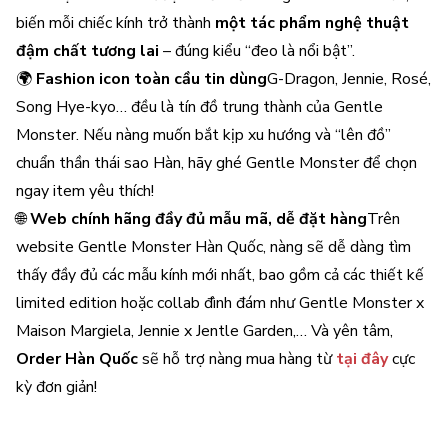
biến mỗi chiếc kính trở thành
một tác phẩm nghệ thuật
đậm chất tương lai
– đúng kiểu “đeo là nổi bật”.
🌍
Fashion icon toàn cầu tin dùng
G-Dragon, Jennie, Rosé,
Song Hye-kyo… đều là tín đồ trung thành của Gentle
Monster. Nếu nàng muốn bắt kịp xu hướng và “lên đồ”
chuẩn thần thái sao Hàn, hãy ghé Gentle Monster để chọn
ngay item yêu thích!
🌐
Web chính hãng đầy đủ mẫu mã, dễ đặt hàng
Trên
website Gentle Monster Hàn Quốc, nàng sẽ dễ dàng tìm
thấy đầy đủ các mẫu kính mới nhất, bao gồm cả các thiết kế
limited edition hoặc collab đình đám như Gentle Monster x
Maison Margiela, Jennie x Jentle Garden,… Và yên tâm,
Order Hàn Quốc
sẽ hỗ trợ nàng mua hàng từ
tại đây
cực
kỳ đơn giản!