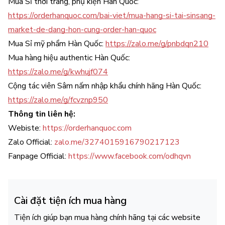
Mua Sỉ thời trang, phụ kiện Hàn Quốc:
https://orderhanquoc.com/bai-viet/mua-hang-si-tai-sinsang-
market-de-dang-hon-cung-order-han-quoc
Mua Sỉ mỹ phẩm Hàn Quốc:
https://zalo.me/g/pnbdqn210
Mua hàng hiệu authentic Hàn Quốc:
https://zalo.me/g/kwhujf074
Cộng tác viên Sâm nấm nhập khẩu chính hãng Hàn Quốc:
https://zalo.me/g/fcvznp950
Thông tin liên hệ:
Webiste:
https://orderhanquoc.com
Zalo Official:
zalo.me/3274015916790217123
Fanpage Official:
https://www.facebook.com/odhqvn
Cài đặt tiện ích mua hàng
Tiện ích giúp bạn mua hàng chính hãng tại các website