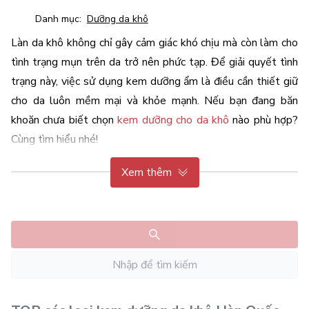
Danh mục:
Dưỡng da khô
Làn da khô không chỉ gây cảm giác khó chịu mà còn làm cho 
tình trạng mụn trên da trở nên phức tạp. Để giải quyết tình 
trạng này, việc sử dụng kem dưỡng ẩm là điều cần thiết giữ 
cho da luôn mềm mại và khỏe mạnh. Nếu bạn đang băn 
khoăn chưa biết chọn 
kem dưỡng cho da khô
nào phù hợp? 
Cùng tìm hiểu nhé!
Kem dưỡng cho da khô làn sản phẩm không thể thiếu 
Xem thêm
trong quá trình chăm sóc da của chung ta. Với nhiều lựa 
chọn trên thị trường, bạn cần lựa chọn sản phẩm tốt nhất 
để cải thiện và duy trì độ ẩm cho làn da khô.
1. Da khô là gì? Dấu hiệu để nhận biết 
da khô