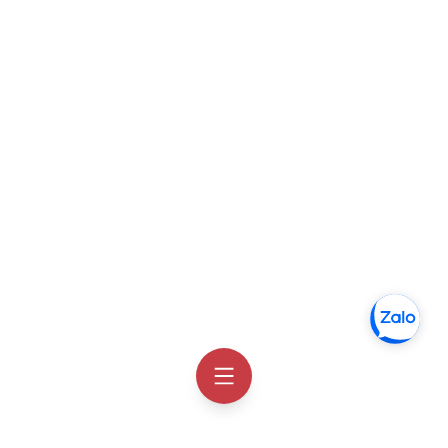
Da khô là tình trạng làn da bị thiếu nước tích hợp trong bề 
mặt da.
2. Vì sao nên sử dụng kem dưỡng cho 
làn da khô?