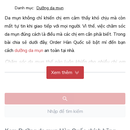
Danh mục:
Dưỡng da mụn
Da mụn không chỉ khiến chị em cảm thấy khó chịu mà còn 
mất tự tin khi giao tiếp với mọi người. Vì thế, việc chăm sóc 
da mụn đúng cách là điều mà các chị em cần phải biết. Trong 
bài chia sẻ dưới đây, Order Hàn Quốc sẽ bật mí đến bạn 
cách 
dưỡng da mụn
 an toàn tại nhà. 
Chăm sóc da mụn thế nào luôn khiến cho nhiều chị em 
quan tâm. Nhìn chung, quy trình 
dưỡng da mụn
 chủ yếu 
Xem thêm
tập trung vào nguyên tắc loại bỏ dầu thừa, giữ cho lỗ chân 
lông thông thoáng và dùng các sản phẩm giúp làm mụn 
nhanh lành.
1. Nên dùng kem dưỡng ẩm cho da 
mụn hay không?